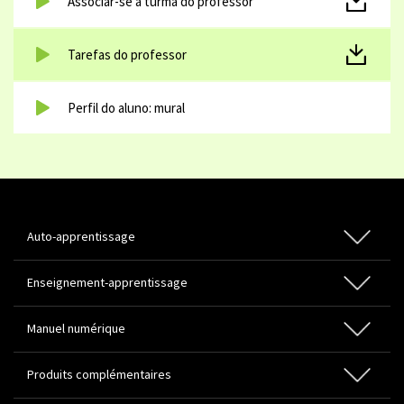
Associar-se à turma do professor
Tarefas do professor
Perfil do aluno: mural
Auto-apprentissage
Enseignement-apprentissage
Portugais Langue Étrangère
Manuel numérique
Portugais Programme National
Enseignant adoptant
Produits complémentaires
Enseignant non adoptant
Élèves avec manuel en papier