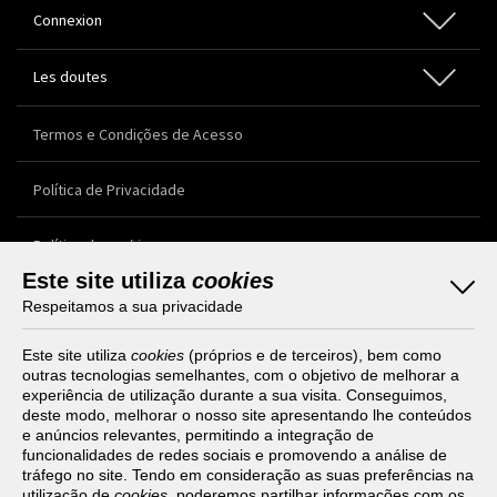
Étudiants
Connexion
Élèves sans manuel en papier
Dictionnaires scolaires
Les doutes
Oeuvres littéraires
Accès
Nouvelle inscription
Termos e Condições de Acesso
Support client
Política de Privacidade
Tutoriels
Política de
cookies
Este site utiliza
cookies
Livro de Reclamações
Respeitamos a sua privacidade
Este site utiliza
cookies
(próprios e de terceiros), bem como
outras tecnologias semelhantes, com o objetivo de melhorar a
Biens: Porto Editora, S.A.
experiência de utilização durante a sua visita. Conseguimos,
Rua da Restauração, 365
deste modo, melhorar o nosso site apresentando lhe conteúdos
4099-023 Porto, Portugal
e anúncios relevantes, permitindo a integração de
CRC PORTO e NIPC: 500 221 103
funcionalidades de redes sociais e promovendo a análise de
Sociedade Anónima
tráfego no site. Tendo em consideração as suas preferências na
Cap. Soc. EUR 3.400.000
utilização de
cookies
, poderemos partilhar informações com os